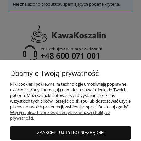
Nie znaleziono produktów spełniających podane kryteria.
Potrzebujesz pomocy? Zadzwoń!
+48 600 071 001
adres email:
Dbamy o Twoją prywatność
info@kawakoszalin.pl
Pliki cookies i pokrewne im technologie umożliwiają poprawne
działanie strony i pomagają nam dostosować ofertę do Twoich
potrzeb. Możesz zaakceptować wykorzystanie przez nas
wszystkich tych plików i przejść do sklepu lub dostosować użycie
POMOC
plików do swoich preferencji, wybierając opcję "Dostosuj zgody".
Więcej o plikach cookies przeczytasz w naszej Polityce
prywatności.
DOSTAWA I DOSTAWA
ZAAKCEPTUJ TYLKO NIEZBĘDNE