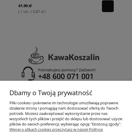
41,90 zł
( 1 szt. = 0,87 zł )
Potrzebujesz pomocy? Zadzwoń!
+48 600 071 001
adres email:
Dbamy o Twoją prywatność
info@kawakoszalin.pl
Pliki cookies i pokrewne im technologie umożliwiają poprawne
działanie strony i pomagają nam dostosować ofertę do Twoich
potrzeb. Możesz zaakceptować wykorzystanie przez nas
wszystkich tych plików i przejść do sklepu lub dostosować użycie
POMOC
plików do swoich preferencji, wybierając opcję "Dostosuj zgody".
Więcej o plikach cookies przeczytasz w naszej Polityce